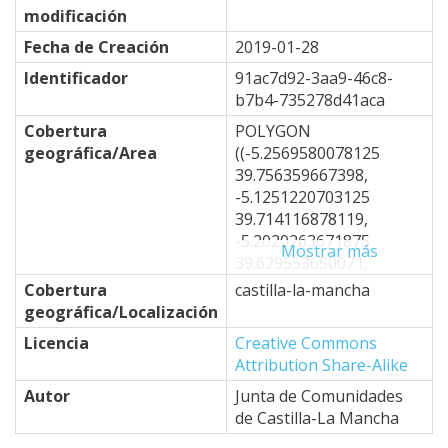
modificación
Fecha de Creación
2019-01-28
Identificador
91ac7d92-3aa9-46c8-
b7b4-735278d41aca
Cobertura
POLYGON
geográfica/Area
((-5.2569580078125
39.756359667398,
-5.1251220703125
39.714116878119,
-5.2020263671875
Mostrar más
39.629553650071,
-4.8724365234375
Cobertura
castilla-la-mancha
39.332767796454,
geográfica/Localización
-4.6746826171875
Licencia
Creative Commons
39.50251479253,
Attribution Share-Alike
-4.7076416015625
39.264753301887,
Autor
Junta de Comunidades
-4.6966552734375
de Castilla-La Mancha
39.196672742478,