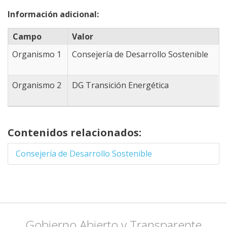
-4.8834228515625
Información adicional:
39.094428101991,
-4.8834228515625
Campo
Valor
38.940782806447,
-4.9493408203125
Organismo 1
Consejería de Desarrollo Sostenible
38.623908948333,
-4.3341064453125
38.365951588109,
Organismo 2
DG Transición Energética
-3.8177490234375
38.409008607981,
-3.3013916015625
38.503643790906,
Contenidos relacionados:
-2.9058837890625
38.460643187983,
Consejería de Desarrollo Sostenible
-2.8509521484375
38.546618735457,
-2.6092529296875
38.46924536081,
-2.4444580078125
38.357337108289,
Gobierno Abierto y Transparente