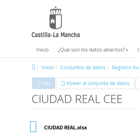
Pasar al contenido principal
Inicio
¿Qué son los datos abiertos?
Inicio
Conjuntos de datos
Registro Au
Ver
(solapa
Volver al conjunto de datos
Primary tabs
activa)
CIUDAD REAL CEE
CIUDAD REAL.xlsx