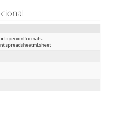
cional
vnd.openxmlformats-
nt.spreadsheetml.sheet