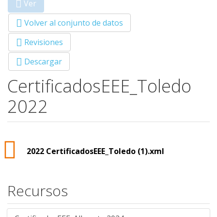
Ver
(solapa
Primary tabs
activa)
Volver al conjunto de datos
Revisiones
Descargar
CertificadosEEE_Toledo
2022
2022 CertificadosEEE_Toledo (1).xml
Recursos