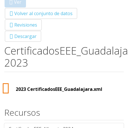
Ver
(solapa
Primary tabs
activa)
Volver al conjunto de datos
Revisiones
Descargar
CertificadosEEE_Guadalaja
2023
2023 CertificadosEEE_Guadalajara.xml
Recursos