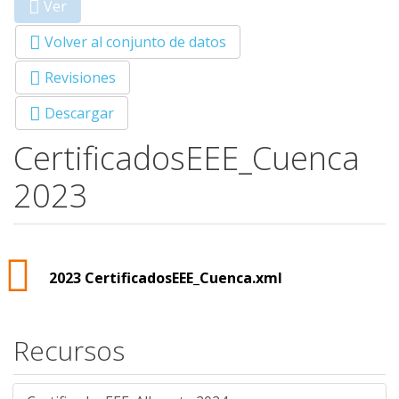
Ver
(solapa
Primary tabs
activa)
Volver al conjunto de datos
Revisiones
Descargar
CertificadosEEE_Cuenca
2023
2023 CertificadosEEE_Cuenca.xml
Recursos