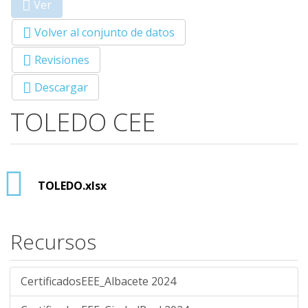
Ver
(solapa
Primary tabs
activa)
Volver al conjunto de datos
Revisiones
Descargar
TOLEDO CEE
TOLEDO.xlsx
Recursos
CertificadosEEE_Albacete 2024