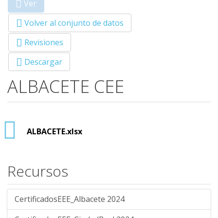
Ver
(solapa
Primary tabs
activa)
Volver al conjunto de datos
Revisiones
Descargar
ALBACETE CEE
ALBACETE.xlsx
Recursos
CertificadosEEE_Albacete 2024