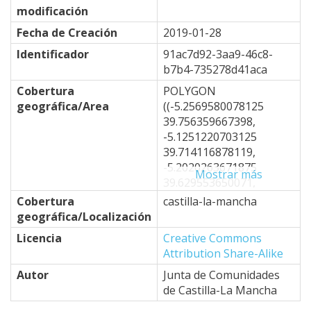
modificación
Fecha de Creación
2019-01-28
Identificador
91ac7d92-3aa9-46c8-
b7b4-735278d41aca
Cobertura
POLYGON
geográfica/Area
((-5.2569580078125
39.756359667398,
-5.1251220703125
39.714116878119,
-5.2020263671875
Mostrar más
39.629553650071,
-4.8724365234375
Cobertura
castilla-la-mancha
39.332767796454,
geográfica/Localización
-4.6746826171875
Licencia
Creative Commons
39.50251479253,
Attribution Share-Alike
-4.7076416015625
39.264753301887,
Autor
Junta de Comunidades
-4.6966552734375
de Castilla-La Mancha
39.196672742478,