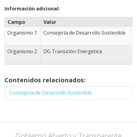
-4.8834228515625
Información adicional:
39.094428101991,
-4.8834228515625
Campo
Valor
38.940782806447,
-4.9493408203125
Organismo 1
Consejería de Desarrollo Sostenible
38.623908948333,
-4.3341064453125
38.365951588109,
Organismo 2
DG Transición Energética
-3.8177490234375
38.409008607981,
-3.3013916015625
38.503643790906,
Contenidos relacionados:
-2.9058837890625
38.460643187983,
Consejería de Desarrollo Sostenible
-2.8509521484375
38.546618735457,
-2.6092529296875
38.46924536081,
-2.4444580078125
38.357337108289,
Gobierno Abierto y Transparente