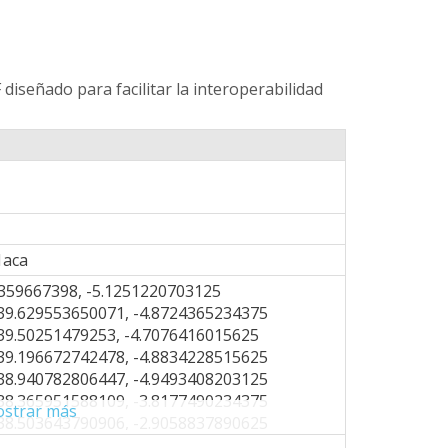
 diseñado para facilitar la interoperabilidad
1aca
359667398, -5.1251220703125
39.629553650071, -4.8724365234375
39.50251479253, -4.7076416015625
39.196672742478, -4.8834228515625
38.940782806447, -4.9493408203125
38.365951588109, -3.8177490234375
strar más
38.503643790906, -2.9058837890625
38.546618735457, -2.6092529296875