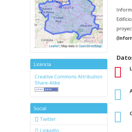
Informa
Edifici
proyect
(Infor
Leaflet
| Map data ©
OpenStreetMap
Dato
Licencia
pdf
Creative Commons Attribution
Share-Alike
xlsx
Social
xlsx
Twitter
LinkedIn