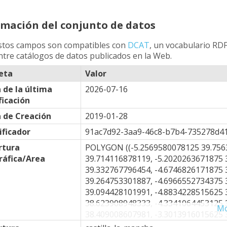
rmación del conjunto de datos
stos campos son compatibles con
DCAT
, un vocabulario RDF
ntre catálogos de datos publicados en la Web.
eta
Valor
 de la última
2026-07-16
icación
 de Creación
2019-01-28
ificador
91ac7d92-3aa9-46c8-b7b4-735278d4
rtura
POLYGON ((-5.2569580078125 39.756
áfica/Area
39.714116878119, -5.2020263671875 
39.332767796454, -4.6746826171875 
39.264753301887, -4.6966552734375 
39.094428101991, -4.8834228515625 
38.623908948333, -4.3341064453125 
Mo
38.409008607981, -3.3013916015625 
38.460643187983, -2.8509521484375 