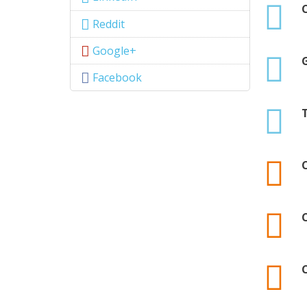
xlsx
Reddit
Google+
xlsx
Facebook
xlsx
xml
C
xml
C
xml
C