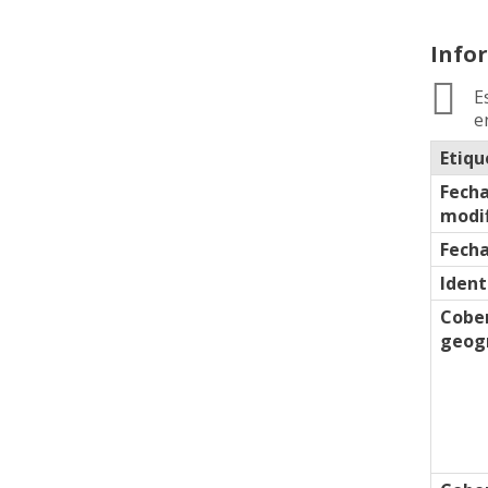
Info
E
e
Etiqu
Fecha
modif
Fecha
Ident
Cobe
geogr