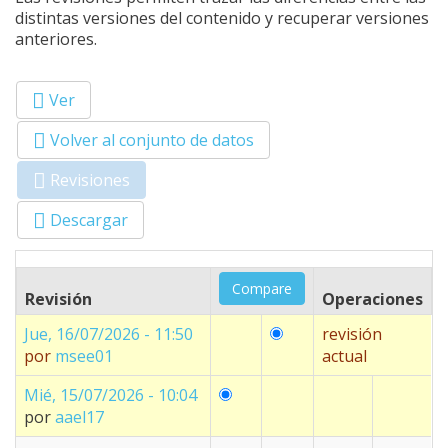
distintas versiones del contenido y recuperar versiones
anteriores.
Ver
Primary tabs
Volver al conjunto de datos
Revisiones
(solapa
activa)
Descargar
Revisión
Operaciones
Jue, 16/07/2026 - 11:50
revisión
por
msee01
actual
Mié, 15/07/2026 - 10:04
por
aael17