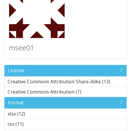
msee01
License
Creative Commons Attribution Share-Alike (13)
Apply
Creativ
Creative Commons Attribution (1)
Apply Creative
e
Commons
Comm
Format
Attribution filter
ons
xlsx (12)
Apply xlsx filter
Attribu
tion
csv (11)
Apply csv filter
Share-