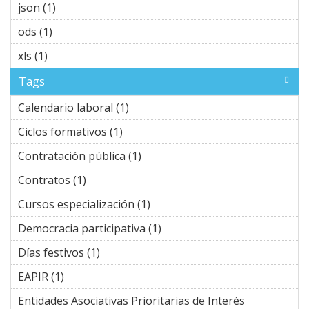
Alike
json (1)
Apply json filter
filter
ods (1)
Apply ods filter
xls (1)
Apply xls filter
Tags
Calendario laboral (1)
Apply Calendario laboral filter
Ciclos formativos (1)
Apply Ciclos formativos filter
Contratación pública (1)
Apply Contratación pública
filter
Contratos (1)
Apply Contratos filter
Cursos especialización (1)
Apply Cursos
especialización filter
Democracia participativa (1)
Apply Democracia
participativa filter
Días festivos (1)
Apply Días festivos filter
EAPIR (1)
Apply EAPIR filter
Entidades Asociativas Prioritarias de Interés