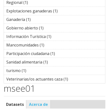
Regional (1)
Apply Entidades Asociativas Prioritarias de
Interés Regional filter
Explotaciones ganaderas (1)
Apply Explotaciones
ganaderas filter
Ganadería (1)
Apply Ganadería filter
Gobierno abierto (1)
Apply Gobierno abierto filter
Información Turística (1)
Apply Información Turística
filter
Mancomunidades (1)
Apply Mancomunidades filter
Participación ciudadana (1)
Apply Participación
ciudadana filter
Sanidad alimentaria (1)
Apply Sanidad alimentaria filter
turismo (1)
Apply turismo filter
Veterinarias/os actuantes caza (1)
Apply
Veterinarias/os
msee01
actuantes caza filter
Datasets
(solapa
Acerca de
Profile