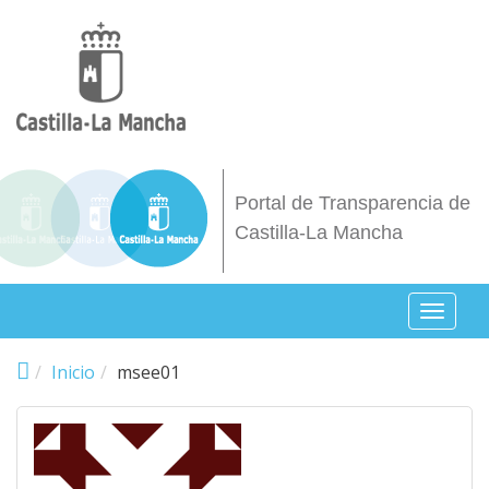
Pasar al contenido principal
Portal de Transparencia de
Castilla-La Mancha
Toggl
naviga
Inicio
msee01