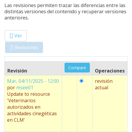
Las revisiones permiten trazar las diferencias entre las
distintas versiones del contenido y recuperar versiones
anteriores.
Ver
Primary tabs
Revisiones
(solapa
activa)
Revisión
Operaciones
Mar, 04/11/2025 - 12:00
revisión
por
msee01
actual
Update to resource
'Veterinarios
autorizados en
actividades cinegéticas
en CLM'