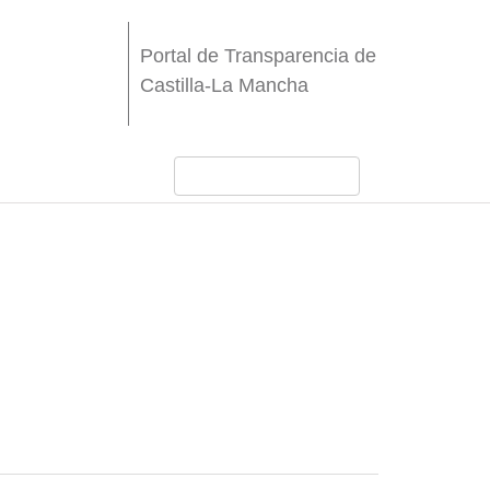
Portal de Transparencia de
Castilla-La Mancha
dades de Castilla-La Mancha
licas
2021, de la
cas