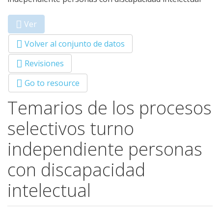
Ver
(solapa
Primary tabs
activa)
Volver al conjunto de datos
Revisiones
Go to resource
Temarios de los procesos
selectivos turno
independiente personas
con discapacidad
intelectual