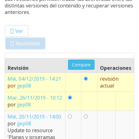
distintas versiones del contenido y recuperar versiones
anteriores.
Ver
Primary tabs
Revisiones
(solapa
activa)
Revisión
Operaciones
Mié, 04/12/2019 - 14:21
revisión
por
jjep08
actual
Mar, 26/11/2019 - 10:12
por
jjep08
Mié, 20/11/2019 - 14:00
por
jjep08
Update to resource
'Planes y programas