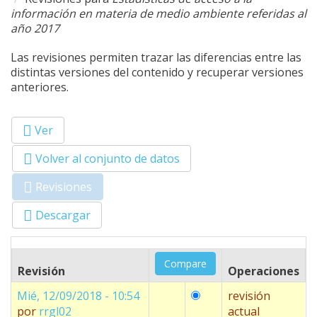
información en materia de medio ambiente referidas al
año 2017
Las revisiones permiten trazar las diferencias entre las
distintas versiones del contenido y recuperar versiones
anteriores.
Ver
Primary tabs
Volver al conjunto de datos
Revisiones
(solapa
activa)
Descargar
Revisión
Operaciones
Mié, 12/09/2018 - 10:54
revisión
por
rrgl02
actual