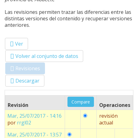
Las revisiones permiten trazar las diferencias entre las
distintas versiones del contenido y recuperar versiones
anteriores.
Ver
Primary tabs
Volver al conjunto de datos
Revisiones
(solapa
activa)
Descargar
Revisión
Operaciones
Mar, 25/07/2017 - 14:16
revisión
por
rrgl02
actual
Mar, 25/07/2017 - 13:57