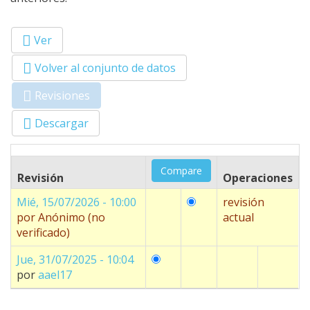
Ver
Primary tabs
Volver al conjunto de datos
Revisiones
(solapa
activa)
Descargar
Revisión
Operaciones
Mié, 15/07/2026 - 10:00
revisión
por
Anónimo (no
actual
verificado)
Jue, 31/07/2025 - 10:04
por
aael17