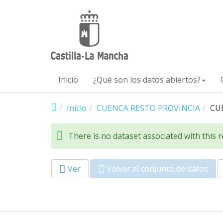
Pasar al contenido principal
Inicio
¿Qué son los datos abiertos?
Inicio
CUENCA RESTO PROVINCIA
CU
There is no dataset associated with this 
Ver
Volver al conjunto de datos
(so
Primary tabs
acti