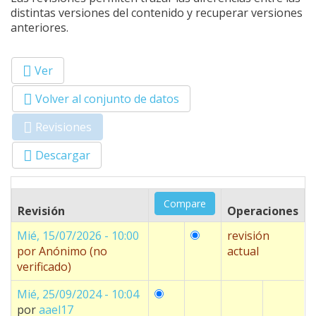
distintas versiones del contenido y recuperar versiones
anteriores.
Ver
Primary tabs
Volver al conjunto de datos
Revisiones
(solapa
activa)
Descargar
Revisión
Operaciones
Mié, 15/07/2026 - 10:00
revisión
por
Anónimo (no
actual
verificado)
Mié, 25/09/2024 - 10:04
por
aael17