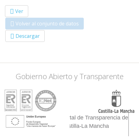
Ver
Primary tabs
Volver al conjunto de datos
(solapa
activa)
Descargar
Gobierno Abierto y Transparente
Portal de Transparencia de
Castilla-La Mancha