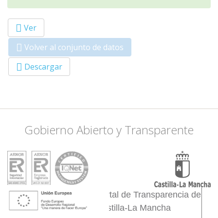
Ver
Primary tabs
Volver al conjunto de datos
(solapa
activa)
Descargar
Gobierno Abierto y Transparente
Portal de Transparencia de
Castilla-La Mancha