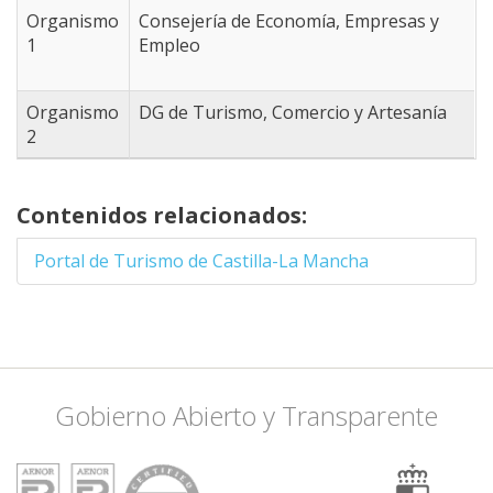
-4.9493408203125
Organismo
Consejería de Economía, Empresas y
38.623908948333,
1
Empleo
-4.3341064453125
38.365951588109,
-3.8177490234375
Organismo
DG de Turismo, Comercio y Artesanía
38.409008607981,
2
-3.3013916015625
38.503643790906,
-2.9058837890625
Contenidos relacionados:
38.460643187983,
-2.8509521484375
Portal de Turismo de Castilla-La Mancha
38.546618735457,
-2.6092529296875
38.46924536081,
-2.4444580078125
38.357337108289,
-2.4444580078125
Gobierno Abierto y Transparente
38.253883412596,
-2.5433349609375
38.124358901402,