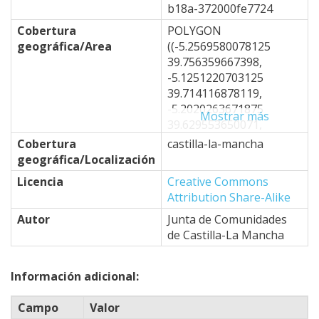
b18a-372000fe7724
Cobertura
POLYGON
geográfica/Area
((-5.2569580078125
39.756359667398,
-5.1251220703125
39.714116878119,
-5.2020263671875
Mostrar más
39.629553650071,
-4.8724365234375
Cobertura
castilla-la-mancha
39.332767796454,
geográfica/Localización
-4.6746826171875
Licencia
Creative Commons
39.50251479253,
Attribution Share-Alike
-4.7076416015625
39.264753301887,
Autor
Junta de Comunidades
-4.6966552734375
de Castilla-La Mancha
39.196672742478,
-4.8834228515625
Información adicional:
39.094428101991,
-4.8834228515625
Campo
Valor
38.940782806447,