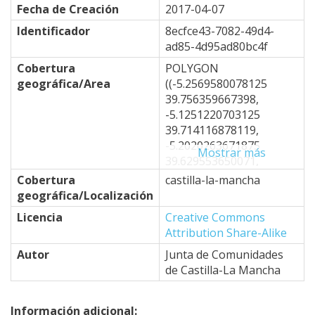
Fecha de Creación
2017-04-07
Identificador
8ecfce43-7082-49d4-
ad85-4d95ad80bc4f
Cobertura
POLYGON
geográfica/Area
((-5.2569580078125
39.756359667398,
-5.1251220703125
39.714116878119,
-5.2020263671875
Mostrar más
39.629553650071,
-4.8724365234375
Cobertura
castilla-la-mancha
39.332767796454,
geográfica/Localización
-4.6746826171875
Licencia
Creative Commons
39.50251479253,
Attribution Share-Alike
-4.7076416015625
39.264753301887,
Autor
Junta de Comunidades
-4.6966552734375
de Castilla-La Mancha
39.196672742478,
-4.8834228515625
Información adicional: