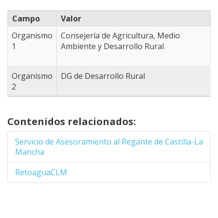
39.094428101991,
-4.8834228515625
Campo
Valor
38.940782806447,
-4.9493408203125
Organismo
Consejería de Agricultura, Medio
38.623908948333,
1
Ambiente y Desarrollo Rural
-4.3341064453125
38.365951588109,
-3.8177490234375
Organismo
DG de Desarrollo Rural
38.409008607981,
2
-3.3013916015625
38.503643790906,
-2.9058837890625
Contenidos relacionados:
38.460643187983,
-2.8509521484375
Servicio de Asesoramiento al Regante de Castilla-La
38.546618735457,
Mancha
-2.6092529296875
38.46924536081,
RetoaguaCLM
-2.4444580078125
38.357337108289,
-2.4444580078125
38.253883412596,