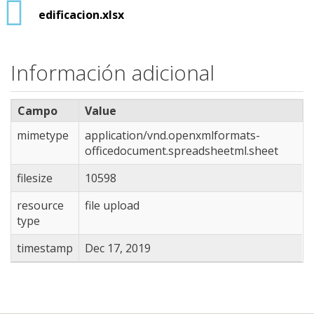
edificacion.xlsx
Información adicional
Campo
Value
mimetype
application/vnd.openxmlformats-
officedocument.spreadsheetml.sheet
filesize
10598
resource
file upload
type
timestamp
Dec 17, 2019