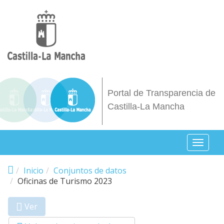
Pasar al contenido principal
Portal de Transparencia de
Castilla-La Mancha
Toggl
naviga
Inicio
Conjuntos de datos
Oficinas de Turismo 2023
Ver
(solapa
Primary tabs
activa)