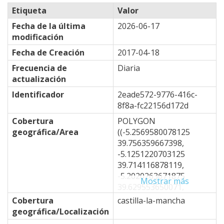
Etiqueta
Valor
Fecha de la última
2026-06-17
modificación
Fecha de Creación
2017-04-18
Frecuencia de
Diaria
actualización
Identificador
2eade572-9776-416c-
8f8a-fc22156d172d
Cobertura
POLYGON
geográfica/Area
((-5.2569580078125
39.756359667398,
-5.1251220703125
39.714116878119,
-5.2020263671875
Mostrar más
39.629553650071,
-4.8724365234375
Cobertura
castilla-la-mancha
39.332767796454,
geográfica/Localización
-4.6746826171875