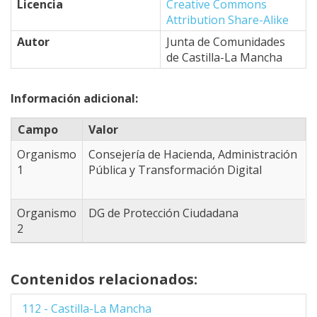
Licencia
Creative Commons
39.50251479253,
Attribution Share-Alike
-4.7076416015625
39.264753301887,
Autor
Junta de Comunidades
-4.6966552734375
de Castilla-La Mancha
39.196672742478,
-4.8834228515625
Información adicional:
39.094428101991,
-4.8834228515625
Campo
Valor
38.940782806447,
-4.9493408203125
Organismo
Consejería de Hacienda, Administración
38.623908948333,
1
Pública y Transformación Digital
-4.3341064453125
38.365951588109,
-3.8177490234375
Organismo
DG de Protección Ciudadana
38.409008607981,
2
-3.3013916015625
38.503643790906,
-2.9058837890625
Contenidos relacionados:
38.460643187983,
-2.8509521484375
112 - Castilla-La Mancha