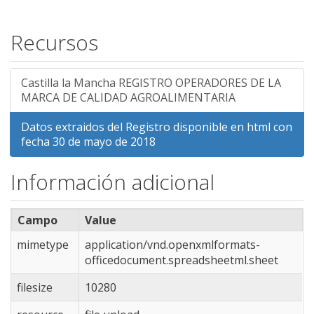
Recursos
Castilla la Mancha REGISTRO OPERADORES DE LA
MARCA DE CALIDAD AGROALIMENTARIA
Datos extraidos del Registro disponible en html con
fecha 30 de mayo de 2018
Información adicional
Campo
Value
mimetype
application/vnd.openxmlformats-
officedocument.spreadsheetml.sheet
filesize
10280