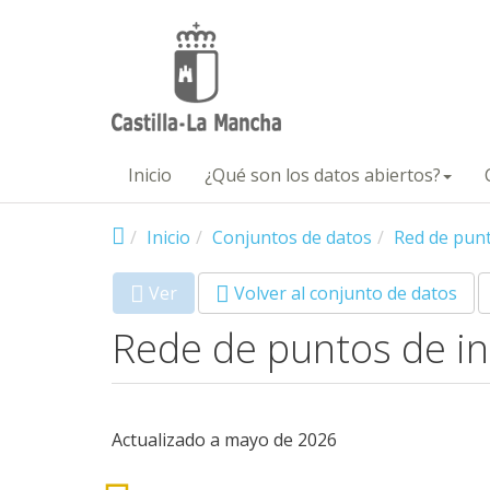
Pasar al contenido principal
Inicio
¿Qué son los datos abiertos?
Inicio
Conjuntos de datos
Red de punt
Ver
(solapa
Volver al conjunto de datos
Primary tabs
activa)
Rede de puntos de in
Actualizado a mayo de 2026