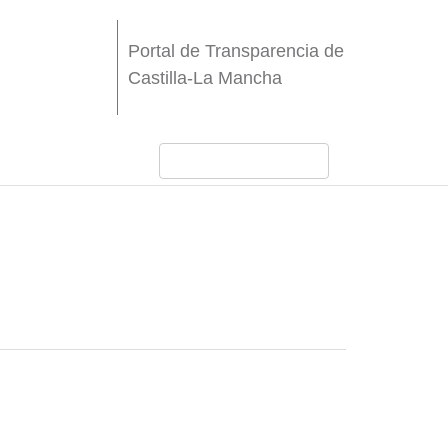
Portal de Transparencia de
Castilla-La Mancha
e Castilla-La Mancha
estos en valor, dotados de infraestructuras