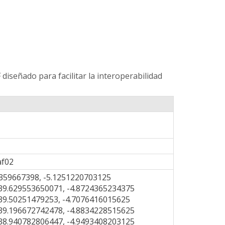
 diseñado para facilitar la interoperabilidad
af02
359667398, -5.1251220703125
39.629553650071, -4.8724365234375
39.50251479253, -4.7076416015625
39.196672742478, -4.8834228515625
38.940782806447, -4.9493408203125