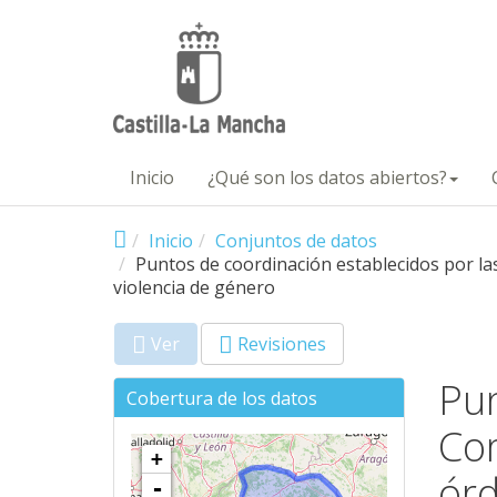
Pasar al contenido principal
Inicio
¿Qué son los datos abiertos?
Inicio
Conjuntos de datos
Puntos de coordinación establecidos por la
violencia de género
Ver
(solapa
Revisiones
Primary tabs
activa)
Pun
Cobertura de los datos
Com
+
órd
-