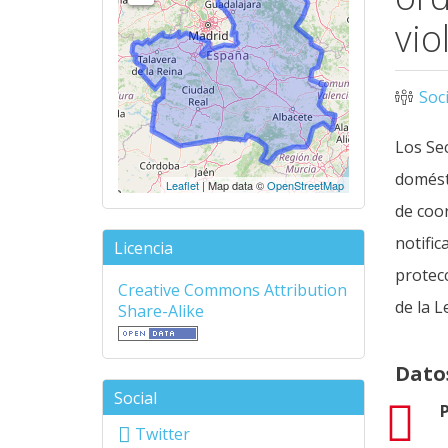
vio
Soc
Los Sec
domésti
Leaflet
| Map data ©
OpenStreetMap
de coo
notific
Licencia
protecc
Creative Commons Attribution
de la L
Share-Alike
Dato
Social
pdf
P
Twitter