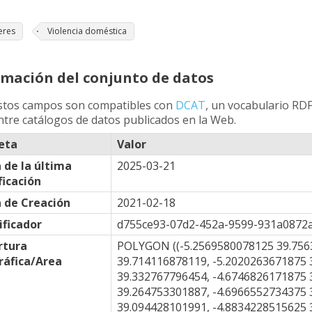
eres
Violencia doméstica
rmación del conjunto de datos
stos campos son compatibles con
DCAT
, un vocabulario RDF
ntre catálogos de datos publicados en la Web.
eta
Valor
 de la última
2025-03-21
icación
 de Creación
2021-02-18
ificador
d755ce93-07d2-452a-9599-931a0872
rtura
POLYGON ((-5.2569580078125 39.756
áfica/Area
39.714116878119, -5.2020263671875 
39.332767796454, -4.6746826171875 
39.264753301887, -4.6966552734375 
39.094428101991, -4.8834228515625 