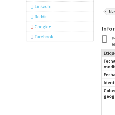
LinkedIn
Muj
Reddit
Google+
Info
Facebook
E
e
Etiqu
Fecha
modif
Fecha
Ident
Cobe
geogr