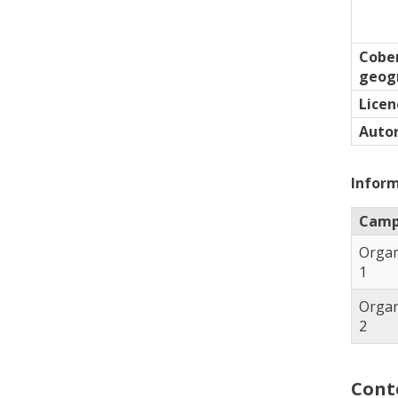
Cobe
geogr
Licen
Auto
Inform
Cam
Orga
1
Orga
2
Cont