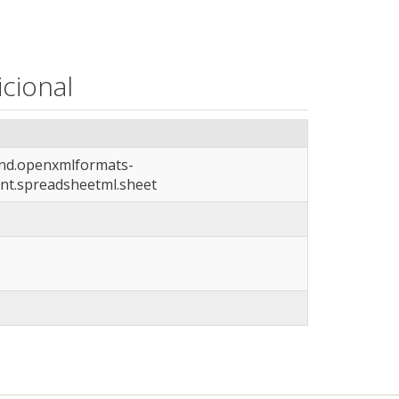
cional
vnd.openxmlformats-
nt.spreadsheetml.sheet