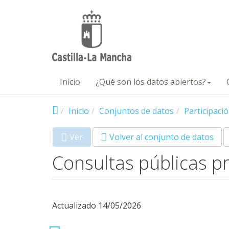
Pasar al contenido principal
Inicio
¿Qué son los datos abiertos?
Inicio
Conjuntos de datos
Participaci
Ver
(solapa
Volver al conjunto de datos
Primary tabs
activa)
Consultas públicas p
Actualizado 14/05/2026