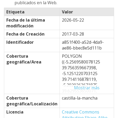
publicados en la Web.
Etiqueta
Valor
Fecha de la última
2026-05-22
modificación
Fecha de Creación
2017-03-28
Identificador
a851f400-a52d-4da9-
ae86-bbec8e5d111b
Cobertura
POLYGON
geográfica/Area
((-5.2569580078125
39.756359667398,
-5.1251220703125
39.714116878119,
-5.2020263671875
Mostrar más
39.629553650071,
-4.8724365234375
Cobertura
castilla-la-mancha
39.332767796454,
geográfica/Localización
-4.6746826171875
Licencia
Creative Commons
39.50251479253,
Attribution Share-Alike