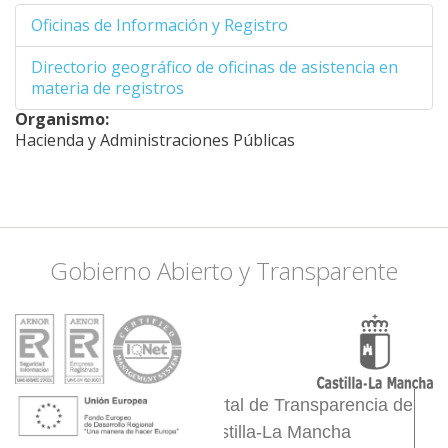
38.46924536081,
Oficinas de Información y Registro
-2.4444580078125
38.357337108289,
Directorio geográfico de oficinas de asistencia en
-2.4444580078125
materia de registros
38.253883412596,
Organismo:
-2.5433349609375
Hacienda y Administraciones Públicas
38.124358901402,
-2.4005126953125
38.063835334643,
-2.1917724609375
38.245255612027,
-1.8511962890625
Gobierno Abierto y Transparente
38.340105073385,
-1.6314697265625
38.365951588109,
-1.5655517578125
38.340105073385,
-1.4886474609375
Portal de Transparencia de
38.426224237605,
Castilla-La Mancha
-1.4007568359375