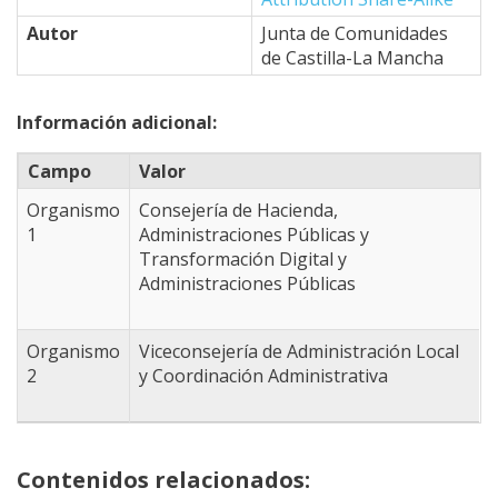
-4.7076416015625
39.264753301887,
Autor
Junta de Comunidades
-4.6966552734375
de Castilla-La Mancha
39.196672742478,
-4.8834228515625
Información adicional:
39.094428101991,
-4.8834228515625
Campo
Valor
38.940782806447,
-4.9493408203125
Organismo
Consejería de Hacienda,
38.623908948333,
1
Administraciones Públicas y
-4.3341064453125
Transformación Digital y
38.365951588109,
Administraciones Públicas
-3.8177490234375
38.409008607981,
-3.3013916015625
Organismo
Viceconsejería de Administración Local
38.503643790906,
2
y Coordinación Administrativa
-2.9058837890625
38.460643187983,
-2.8509521484375
38.546618735457,
Contenidos relacionados:
-2.6092529296875