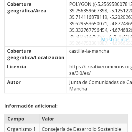
Cobertura
POLYGON ((-5.25695800781
geográfica/Area
39.756359667398, -5.12512
39.714116878119, -5.20202
39.629553650071, -4.87243
39.332767796454, -4.67468
39.50251479253, -4.707641
Mostrar más
39.264753301887, -4.69665
39.196672742478, -4.88342
Cobertura
castilla-la-mancha
39.094428101991, -4.88342
geográfica/Localización
38.940782806447, -4.94934
Licencia
https://creativecommons.org
38.623908948333, -4.33410
sa/3.0/es/
38.365951588109, -3.81774
38.409008607981, -3.30139
Autor
Junta de Comunidades de Cas
38.503643790906, -2.90588
Mancha
38.460643187983, -2.85095
38.546618735457, -2.60925
Información adicional:
38.46924536081, -2.444458
38.357337108289, -2.44445
Campo
Valor
38.253883412596, -2.54333
38.124358901402, -2.40051
Organismo 1
Consejería de Desarrollo Sostenible