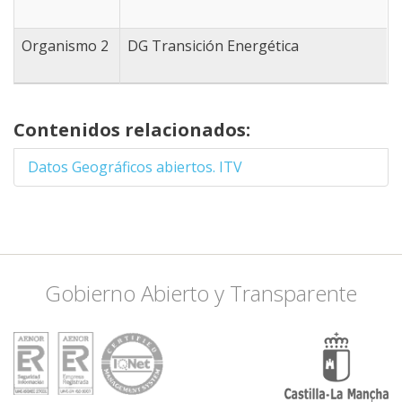
38.063835334643, -2.19177
38.245255612027, -1.85119
38.340105073385, -1.63146
Organismo 2
DG Transición Energética
38.365951588109, -1.56555
38.340105073385, -1.48864
38.426224237605, -1.40075
38.666812002548, -1.18103
Contenidos relacionados:
38.761108275, -0.983276367
38.632491614095, -0.91735
Datos Geográficos abiertos. ITV
38.898044326207, -1.12609
38.932237169792, -1.26892
39.068843740058, -1.13708
39.409205095328, -1.44470
39.485558696409, -1.43371
39.654933487007, -1.30187
Gobierno Abierto y Transparente
39.705665213769, -1.22497
39.857636706295, -1.20300
39.967185084332, -1.25793
40.009272413427, -1.44470
40.101773240545, -1.44470
40.177362323887, -1.77429