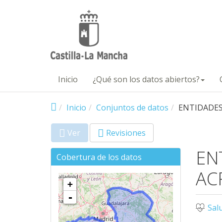
Pasar al contenido principal
Inicio
¿Qué son los datos abiertos?
Inicio
Conjuntos de datos
ENTIDADES
Ver
(solapa
Revisiones
Primary tabs
activa)
EN
Cobertura de los datos
AC
+
-
Sal