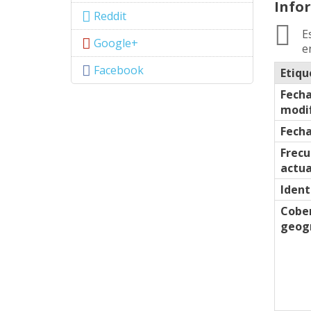
Info
Reddit
E
Google+
e
Facebook
Etiqu
Fecha
modif
Fecha
Frecu
actua
Ident
Cobe
geogr