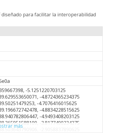
 diseñado para facilitar la interoperabilidad
5e0a
359667398, -5.1251220703125
39.629553650071, -4.8724365234375
39.50251479253, -4.7076416015625
39.196672742478, -4.8834228515625
38.940782806447, -4.9493408203125
38.365951588109, -3.8177490234375
strar más
38.503643790906, -2.9058837890625