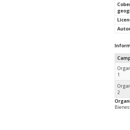
Cobe
geogr
Licen
Auto
Inform
Cam
Orga
1
Orga
2
Organ
Bienest