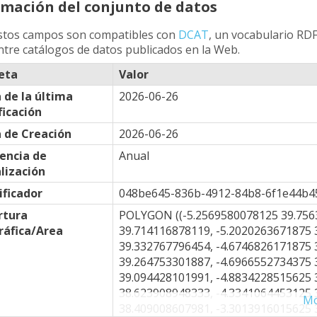
rmación del conjunto de datos
stos campos son compatibles con
DCAT
, un vocabulario RDF
ntre catálogos de datos publicados en la Web.
eta
Valor
 de la última
2026-06-26
icación
 de Creación
2026-06-26
encia de
Anual
lización
ificador
048be645-836b-4912-84b8-6f1e44b4
rtura
POLYGON ((-5.2569580078125 39.756
áfica/Area
39.714116878119, -5.2020263671875 
39.332767796454, -4.6746826171875 
39.264753301887, -4.6966552734375 
39.094428101991, -4.8834228515625 
38.623908948333, -4.3341064453125 
Mo
38.409008607981, -3.3013916015625 