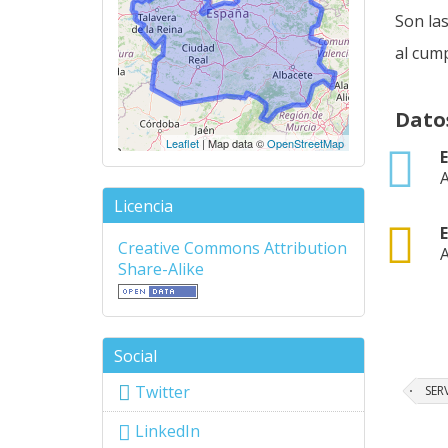
Son las
al cump
Dato
Leaflet
| Map data ©
OpenStreetMap
xlsx
A
Licencia
csv
Creative Commons Attribution
A
Share-Alike
Social
Twitter
SER
LinkedIn