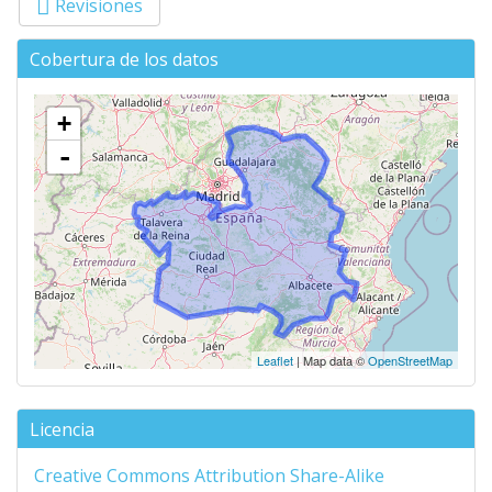
Revisiones
Cobertura de los datos
+
-
Leaflet
| Map data ©
OpenStreetMap
Licencia
Creative Commons Attribution Share-Alike