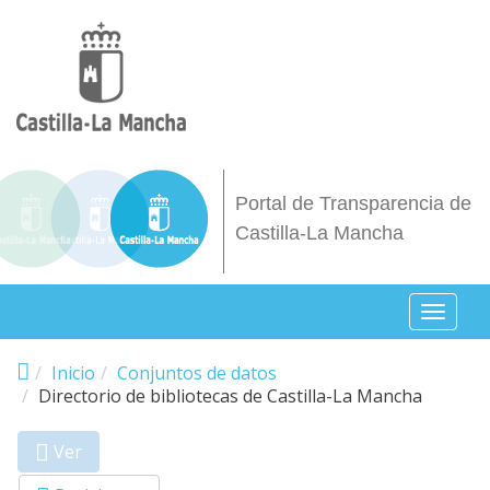
Pasar al contenido principal
Portal de Transparencia de
Castilla-La Mancha
Toggl
naviga
Inicio
Conjuntos de datos
Directorio de bibliotecas de Castilla-La Mancha
Ver
(solapa
Primary tabs
activa)