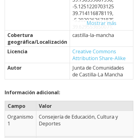
-5.1251220703125
39.714116878119,
-5.2020263671875
Mostrar más
39.629553650071,
-4.8724365234375
Cobertura
castilla-la-mancha
39.332767796454,
geográfica/Localización
-4.6746826171875
Licencia
Creative Commons
39.50251479253,
Attribution Share-Alike
-4.7076416015625
39.264753301887,
Autor
Junta de Comunidades
-4.6966552734375
de Castilla-La Mancha
39.196672742478,
-4.8834228515625
Información adicional:
39.094428101991,
-4.8834228515625
Campo
Valor
38.940782806447,
-4.9493408203125
Organismo
Consejería de Educación, Cultura y
38.623908948333,
1
Deportes
-4.3341064453125
38.365951588109,