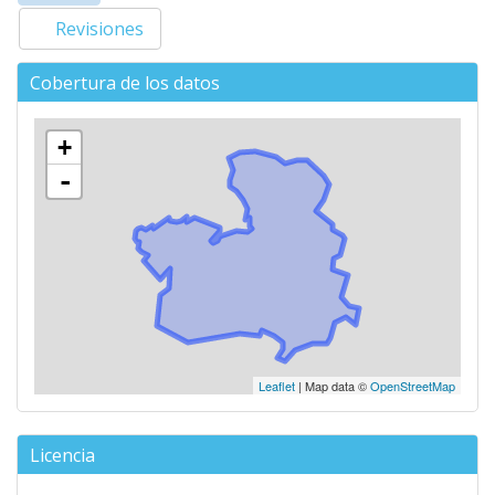
Primary tabs
activa)
Revisiones
Cobertura de los datos
+
-
Leaflet
| Map data ©
OpenStreetMap
Licencia