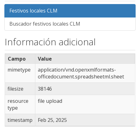
Festivos locales CLM
Buscador festivos locales CLM
Información adicional
Campo
Value
mimetype
application/vnd.openxmlformats-
officedocument.spreadsheetml.sheet
filesize
38146
resource
file upload
type
timestamp
Feb 25, 2025