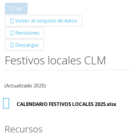
Ver
(solapa
Primary tabs
activa)
Volver al conjunto de datos
Revisiones
Descargar
Festivos locales CLM
(Actualizado 2025)
CALENDARIO FESTIVOS LOCALES 2025.xlsx
Recursos