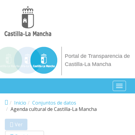
Pasar al contenido principal
Portal de Transparencia de
Castilla-La Mancha
Toggl
naviga
Inicio
Conjuntos de datos
Agenda cultural de Castilla-La Mancha
Ver
(solapa
Primary tabs
activa)