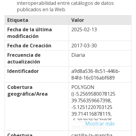
interoperabilidad entre catálogos de datos
publicados en la Web.
Etiqueta
Valor
Fecha de la última
2025-02-13
modificación
Fecha de Creación
2017-03-30
Frecuencia de
Diaria
actualización
Identificador
a9d8a536-8c51-446b-
84fd-16c016abf689
Cobertura
POLYGON
geográfica/Area
((-5.2569580078125
39.756359667398,
-5.1251220703125
39.714116878119,
-5.2020263671875
Mostrar más
39.629553650071,
-4.8724365234375
Cobertura
castilla-la-mancha