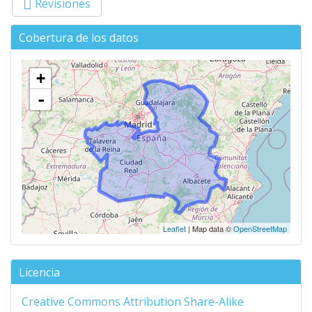
Revisiones
Cobertura de los datos
+
-
Leaflet
| Map data ©
OpenStreetMap
Licencia
Creative Commons Attribution Share-Alike