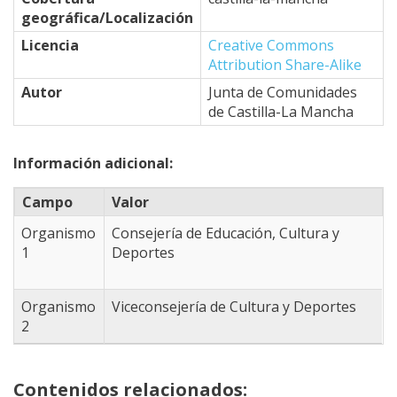
39.332767796454,
geográfica/Localización
-4.6746826171875
Licencia
Creative Commons
39.50251479253,
Attribution Share-Alike
-4.7076416015625
39.264753301887,
Autor
Junta de Comunidades
-4.6966552734375
de Castilla-La Mancha
39.196672742478,
-4.8834228515625
Información adicional:
39.094428101991,
-4.8834228515625
Campo
Valor
38.940782806447,
-4.9493408203125
Organismo
Consejería de Educación, Cultura y
38.623908948333,
1
Deportes
-4.3341064453125
38.365951588109,
-3.8177490234375
Organismo
Viceconsejería de Cultura y Deportes
38.409008607981,
2
-3.3013916015625
38.503643790906,
-2.9058837890625
Contenidos relacionados: