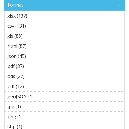
Commons
-Alike
Format
Attribution filter
filter
xlsx (137)
Apply xlsx filter
csv (131)
Apply csv filter
xls (88)
Apply xls filter
html (87)
Apply html filter
json (45)
Apply json filter
pdf (37)
Apply pdf filter
ods (27)
Apply ods filter
pdf (12)
Apply pdf filter
geoJSON (1)
Apply geoJSON filter
jpg (1)
Apply jpg filter
png (1)
Apply png filter
shp (1)
Apply shp filter