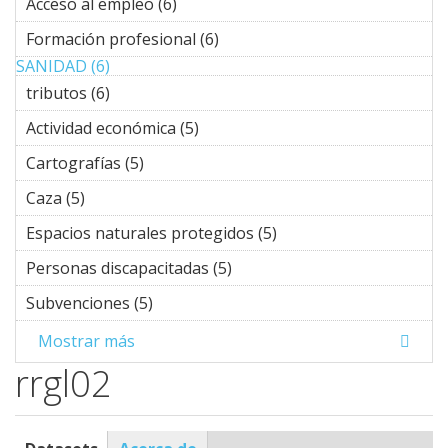
Acceso al empleo (6)
Apply Acceso al empleo filter
Formación profesional (6)
Apply Formación
profesional filter
SANIDAD (6)
Apply SANIDAD filter
tributos (6)
Apply tributos filter
Actividad económica (5)
Apply Actividad económica
filter
Cartografías (5)
Apply Cartografías filter
Caza (5)
Apply Caza filter
Espacios naturales protegidos (5)
Apply Espacios
naturales
Personas discapacitadas (5)
Apply Personas
protegidos filter
discapacitadas filter
Subvenciones (5)
Apply Subvenciones filter
Mostrar más
rrgl02