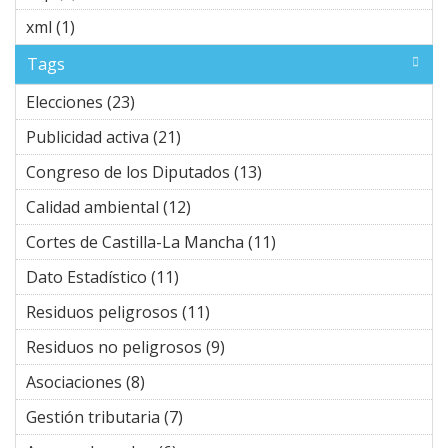
xml (1)
Apply xml filter
Tags
Elecciones (23)
Apply Elecciones filter
Publicidad activa (21)
Apply Publicidad activa filter
Congreso de los Diputados (13)
Apply Congreso de los
Diputados filter
Calidad ambiental (12)
Apply Calidad ambiental filter
Cortes de Castilla-La Mancha (11)
Apply Cortes de
Castilla-La Mancha
Dato Estadístico (11)
Apply Dato Estadístico filter
filter
Residuos peligrosos (11)
Apply Residuos peligrosos
filter
Residuos no peligrosos (9)
Apply Residuos no
peligrosos filter
Asociaciones (8)
Apply Asociaciones filter
Gestión tributaria (7)
Apply Gestión tributaria filter