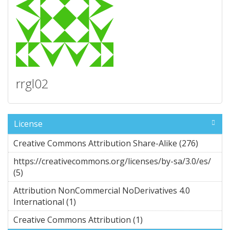
rrgl02
License
Creative Commons Attribution Share-Alike (276)
Apply
Creati
https://creativecommons.org/licenses/by-sa/3.0/es/
ve
(5)
Apply https://creativecommons.org/licenses/by-
Com
sa/3.0/es/ filter
mons
Attribution NonCommercial NoDerivatives 4.0
Attrib
International (1)
Apply Attribution NonCommercial
ution
NoDerivatives 4.0 International filter
Creative Commons Attribution (1)
Apply Creative
Share