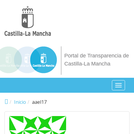
Pasar al contenido principal
Portal de Transparencia de
Castilla-La Mancha
Toggl
naviga
Inicio
aael17