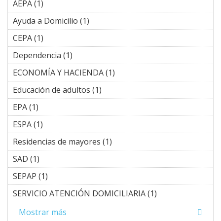
AEPA (1)
Apply AEPA filter
Ayuda a Domicilio (1)
Apply Ayuda a Domicilio filter
CEPA (1)
Apply CEPA filter
Dependencia (1)
Apply Dependencia filter
ECONOMÍA Y HACIENDA (1)
Apply ECONOMÍA Y
HACIENDA filter
Educación de adultos (1)
Apply Educación de adultos
filter
EPA (1)
Apply EPA filter
ESPA (1)
Apply ESPA filter
Residencias de mayores (1)
Apply Residencias de
mayores filter
SAD (1)
Apply SAD filter
SEPAP (1)
Apply SEPAP filter
SERVICIO ATENCIÓN DOMICILIARIA (1)
Apply
SERVICIO
Mostrar más
ATENCIÓN