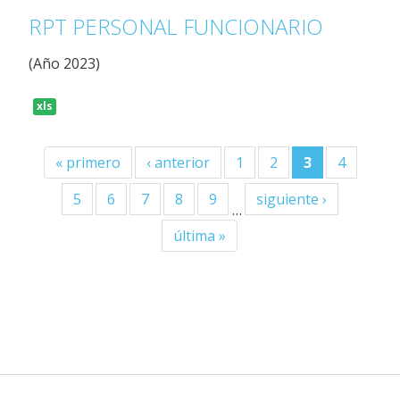
RPT PERSONAL FUNCIONARIO
(Año 2023)
xls
« primero
‹ anterior
1
2
3
4
5
6
7
8
9
siguiente ›
…
última »