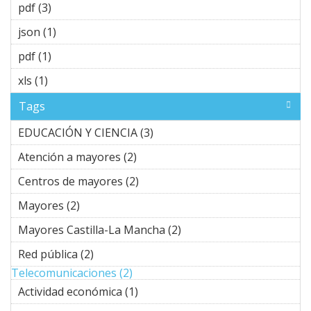
Alike
pdf (3)
Apply pdf filter
filter
json (1)
Apply json filter
pdf (1)
Apply pdf filter
xls (1)
Apply xls filter
Tags
EDUCACIÓN Y CIENCIA (3)
Apply EDUCACIÓN Y
CIENCIA filter
Atención a mayores (2)
Apply Atención a mayores filter
Centros de mayores (2)
Apply Centros de mayores
filter
Mayores (2)
Apply Mayores filter
Mayores Castilla-La Mancha (2)
Apply Mayores
Castilla-La Mancha
Red pública (2)
Apply Red pública filter
filter
Telecomunicaciones (2)
Apply Telecomunicaciones filter
Actividad económica (1)
Apply Actividad económica
filter