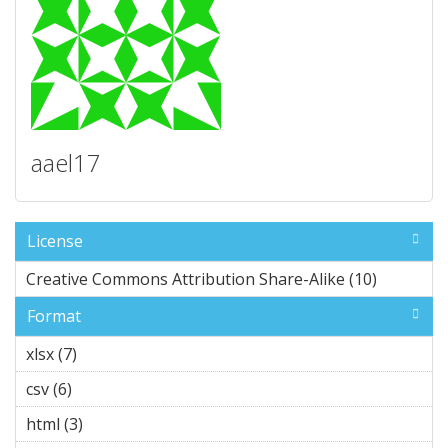
aael17
License
Creative Commons Attribution Share-Alike (10)
Apply
Creativ
Format
e
Comm
xlsx (7)
Apply xlsx filter
ons
csv (6)
Apply csv filter
Attribu
tion
html (3)
Apply html filter
Share-