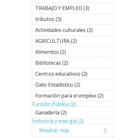
del
Subvenciones
territorio
TRABAJO Y EMPLEO (3)
Apply
filter
filter
TRABAJO
tributos (3)
Apply tributos filter
Y EMPLEO
filter
Actividades culturales (2)
Apply
Actividades
AGRICULTURA (2)
Apply
culturales
AGRICULTURA
filter
Alimentos (2)
Apply Alimentos
filter
filter
Bibliotecas (2)
Apply Bibliotecas
filter
Centros educativos (2)
Apply
Centros
Dato Estadístico (2)
Apply Dato
educativos
Estadístico
filter
Formación para el empleo (2)
Apply
filter
Formación
Función Pública (2)
Apply Función
para el
Pública filter
Ganadería (2)
Apply Ganadería
empleo
filter
Industria y energía (2)
Apply
filter
Industria y
Mostrar más
energía
filter