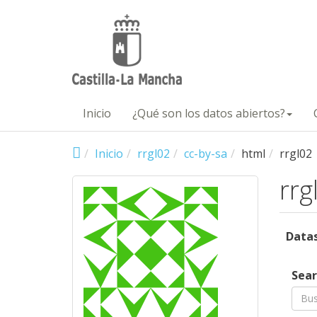
Pasar al contenido principal
Inicio
¿Qué son los datos abiertos?
Inicio
rrgl02
cc-by-sa
html
rrgl02
rrg
Data
Prof
Sear