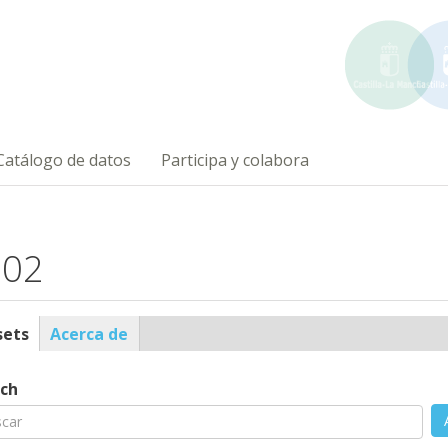
Catálogo de datos
Participa y colabora
l02
sets
(solapa
Acerca de
ile
activa)
ch