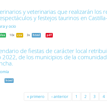
erinarios y veterinarias que realizarán los
espectáculos y festejos taurinos en Castil
ura y ocio
xlsx
10x
csv
3x
html
pdf
tas de carácter local retribuidas y no recuperables para el
los municipios de la comunidad autónoma de Castilla-La
ncha.
omía
html
« primero
‹ anterior
1
2
3
4