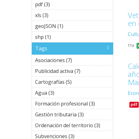
pdf (3)
Apply pdf filter
Vet
xls (3)
Apply xls filter
en 
geoJSON (1)
Apply geoJSON filter
Cult
shp (1)
Apply shp filter
11x
Tags
Asociaciones (7)
Apply
Calendario de fies
Asociaciones
Publicidad activa (7)
Apply
año 2022, de 
filter
Publicidad
Ma
Cartografías (5)
Apply
activa filter
Cartografías
Agua (3)
Apply Agua filter
Econ
filter
Formación profesional (3)
Apply
pdf
Formación
Gestión tributaria (3)
Apply
profesional
Gestión
filter
Ordenación del territorio (3)
Apply
tributaria
Ordenación
filter
Subvenciones (3)
Apply