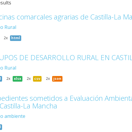
esults
cinas comarcales agrarias de Castilla-La M
o Rural
2x
html
UPOS DE DESARROLLO RURAL EN CASTIL
o Rural
l
2x
xlsx
2x
csv
2x
json
edientes sometidos a Evaluación Ambient
Castilla-La Mancha
o ambiente
l