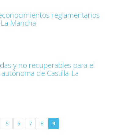
 reconocimientos reglamentarios
la-La Mancha
5
6
7
8
9