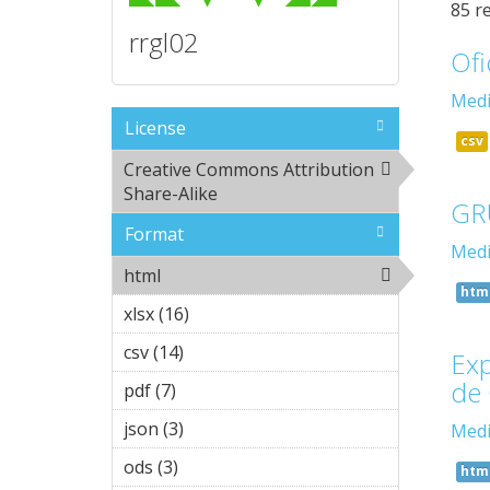
85 r
rrgl02
Ofi
Medi
License
csv
Creative Commons Attribution
Share-Alike
Remove Creative
GR
Commons Attribution
Format
Share-Alike filter
Medi
html
Remove html filter
htm
xlsx (16)
Apply xlsx filter
csv (14)
Apply csv filter
Exp
de 
pdf (7)
Apply pdf filter
json (3)
Apply json filter
Medi
ods (3)
Apply ods filter
htm