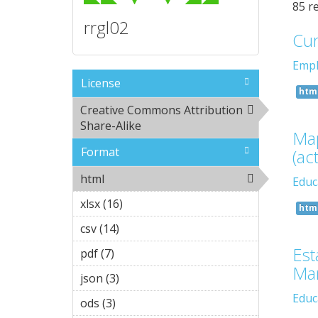
85 r
rrgl02
Cur
Emp
License
htm
Creative Commons Attribution
Share-Alike
Remove Creative
Map
Commons Attribution
Format
(ac
Share-Alike filter
html
Remove html filter
Educ
xlsx (16)
Apply xlsx filter
htm
csv (14)
Apply csv filter
Est
pdf (7)
Apply pdf filter
Ma
json (3)
Apply json filter
Educ
ods (3)
Apply ods filter