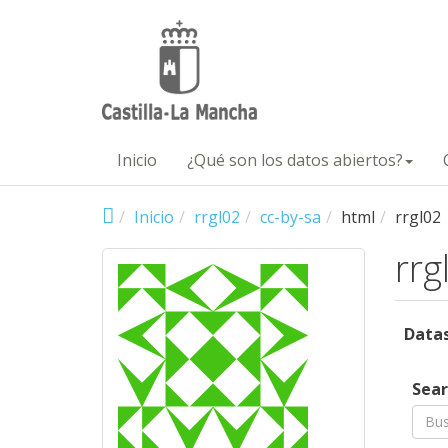
Pasar al contenido principal
Inicio
¿Qué son los datos abiertos?
Inicio
rrgl02
cc-by-sa
html
rrgl02
rrg
Data
Prof
Sear