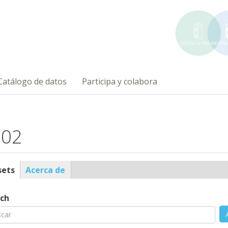
Catálogo de datos
Participa y colabora
l02
sets
(solapa
Acerca de
ile
activa)
ch