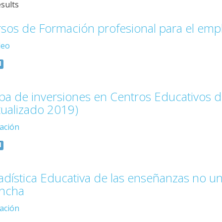
esults
sos de Formación profesional para el emp
leo
l
a de inversiones en Centros Educativos d
tualizado 2019)
ación
l
adística Educativa de las enseñanzas no univ
ncha
ación