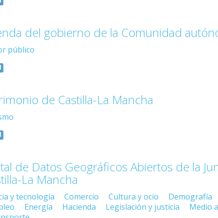
l
nda del gobierno de la Comunidad autóno
or público
l
rimonio de Castilla-La Mancha
ismo
l
tal de Datos Geográficos Abiertos de la 
tilla-La Mancha
cia y tecnología
Comercio
Cultura y ocio
Demografía
pleo
Energía
Hacienda
Legislación y justicia
Medio 
nsporte