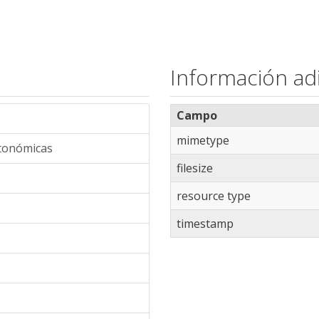
Información adi
Campo
mimetype
utonómicas
filesize
resource type
timestamp