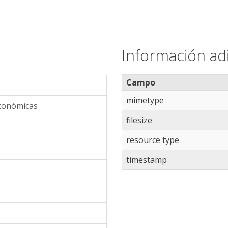
Información adi
Campo
mimetype
utonómicas
filesize
resource type
timestamp