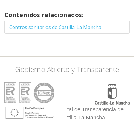
-3.8177490234375
38.409008607981,
Contenidos relacionados:
-3.3013916015625
38.503643790906,
Centros sanitarios de Castilla-La Mancha
-2.9058837890625
38.460643187983,
-2.8509521484375
38.546618735457,
-2.6092529296875
38.46924536081,
Gobierno Abierto y Transparente
-2.4444580078125
38.357337108289,
-2.4444580078125
38.253883412596,
-2.5433349609375
38.124358901402,
Portal de Transparencia de
-2.4005126953125
38.063835334643,
Castilla-La Mancha
-2.1917724609375
38.245255612027,