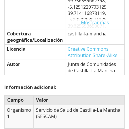
39.756359667398,
-5.1251220703125
39.714116878119,
-5.2020263671875
Mostrar más
39.629553650071,
-4.8724365234375
Cobertura
castilla-la-mancha
39.332767796454,
geográfica/Localización
-4.6746826171875
Licencia
Creative Commons
39.50251479253,
Attribution Share-Alike
-4.7076416015625
39.264753301887,
Autor
Junta de Comunidades
-4.6966552734375
de Castilla-La Mancha
39.196672742478,
-4.8834228515625
Información adicional:
39.094428101991,
-4.8834228515625
Campo
Valor
38.940782806447,
-4.9493408203125
Organismo
Servicio de Salud de Castilla-La Mancha
38.623908948333,
1
(SESCAM)
-4.3341064453125
38.365951588109,