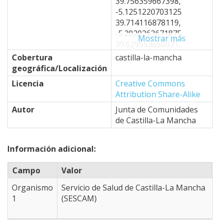
39.756359667398,
-5.1251220703125
39.714116878119,
-5.2020263671875
Mostrar más
39.629553650071,
-4.8724365234375
Cobertura
castilla-la-mancha
39.332767796454,
geográfica/Localización
-4.6746826171875
Licencia
Creative Commons
39.50251479253,
Attribution Share-Alike
-4.7076416015625
39.264753301887,
Autor
Junta de Comunidades
-4.6966552734375
de Castilla-La Mancha
39.196672742478,
-4.8834228515625
Información adicional:
39.094428101991,
-4.8834228515625
Campo
Valor
38.940782806447,
-4.9493408203125
Organismo
Servicio de Salud de Castilla-La Mancha
38.623908948333,
1
(SESCAM)
-4.3341064453125
38.365951588109,