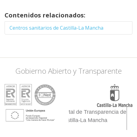
-3.8177490234375
38.409008607981,
Contenidos relacionados:
-3.3013916015625
38.503643790906,
Centros sanitarios de Castilla-La Mancha
-2.9058837890625
38.460643187983,
-2.8509521484375
38.546618735457,
-2.6092529296875
38.46924536081,
Gobierno Abierto y Transparente
-2.4444580078125
38.357337108289,
-2.4444580078125
38.253883412596,
-2.5433349609375
38.124358901402,
Portal de Transparencia de
-2.4005126953125
38.063835334643,
Castilla-La Mancha
-2.1917724609375
38.245255612027,