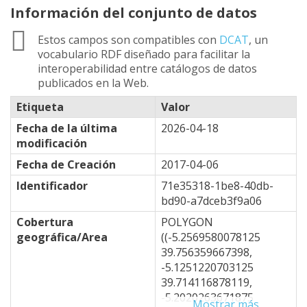
Información del conjunto de datos
Estos campos son compatibles con
DCAT
, un
vocabulario RDF diseñado para facilitar la
interoperabilidad entre catálogos de datos
publicados en la Web.
Etiqueta
Valor
Fecha de la última
2026-04-18
modificación
Fecha de Creación
2017-04-06
Identificador
71e35318-1be8-40db-
bd90-a7dceb3f9a06
Cobertura
POLYGON
geográfica/Area
((-5.2569580078125
39.756359667398,
-5.1251220703125
39.714116878119,
-5.2020263671875
Mostrar más