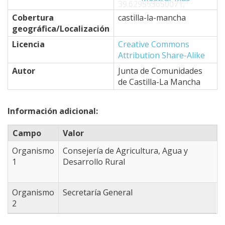
39.629553650071,
-4.8724365234375
Cobertura
castilla-la-mancha
39.332767796454,
geográfica/Localización
-4.6746826171875
Licencia
Creative Commons
39.50251479253,
Attribution Share-Alike
-4.7076416015625
39.264753301887,
Autor
Junta de Comunidades
-4.6966552734375
de Castilla-La Mancha
39.196672742478,
-4.8834228515625
Información adicional:
39.094428101991,
-4.8834228515625
Campo
Valor
38.940782806447,
-4.9493408203125
Organismo
Consejería de Agricultura, Agua y
38.623908948333,
1
Desarrollo Rural
-4.3341064453125
38.365951588109,
-3.8177490234375
Organismo
Secretaría General
38.409008607981,
2
-3.3013916015625