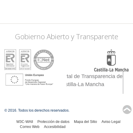
-4.8834228515625
39.094428101991,
-4.8834228515625
38.940782806447,
-4.9493408203125
Gobierno Abierto y Transparente
38.623908948333,
-4.3341064453125
38.365951588109,
-3.8177490234375
38.409008607981,
-3.3013916015625
38.503643790906,
Portal de Transparencia de
-2.9058837890625
Castilla-La Mancha
38.460643187983,
-2.8509521484375
38.546618735457,
-2.6092529296875
↑
© 2016. Todos los derechos reservados.
38.46924536081,
-2.4444580078125
W3C-WAII
Protección de datos
Mapa del Sitio
Aviso Legal
Correo Web
Accesibilidad
38.357337108289,