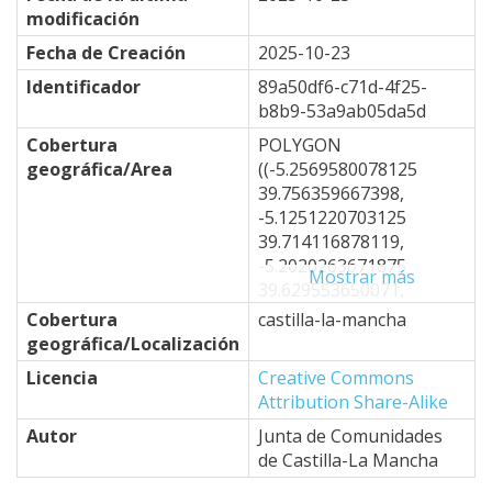
modificación
Fecha de Creación
2025-10-23
Identificador
89a50df6-c71d-4f25-
b8b9-53a9ab05da5d
Cobertura
POLYGON
geográfica/Area
((-5.2569580078125
39.756359667398,
-5.1251220703125
39.714116878119,
-5.2020263671875
Mostrar más
39.629553650071,
-4.8724365234375
Cobertura
castilla-la-mancha
39.332767796454,
geográfica/Localización
-4.6746826171875
Licencia
Creative Commons
39.50251479253,
Attribution Share-Alike
-4.7076416015625
39.264753301887,
Autor
Junta de Comunidades
-4.6966552734375
de Castilla-La Mancha
39.196672742478,