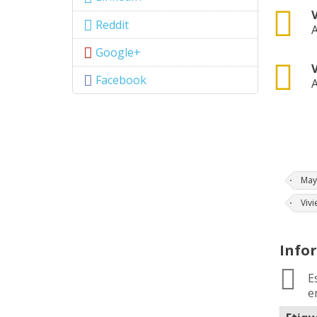
csv
Reddit
A
Google+
csv
Facebook
A
May
Viv
Info
E
e