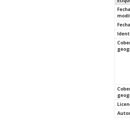
Etiqu
Fecha
modif
Fecha
Ident
Cobe
geogr
Cobe
geogr
Licen
Auto