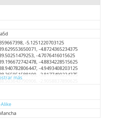
da5d
359667398, -5.1251220703125
39.629553650071, -4.8724365234375
39.50251479253, -4.7076416015625
39.196672742478, -4.8834228515625
38.940782806447, -4.9493408203125
38.365951588109, -3.8177490234375
strar más
38.503643790906, -2.9058837890625
38.546618735457, -2.6092529296875
8.357337108289, -2.4444580078125
38.124358901402, -2.4005126953125
Alike
38.245255612027, -1.8511962890625
38.365951588109, -1.5655517578125
 Mancha
38.426224237605, -1.4007568359375
38.761108275, -0.9832763671875